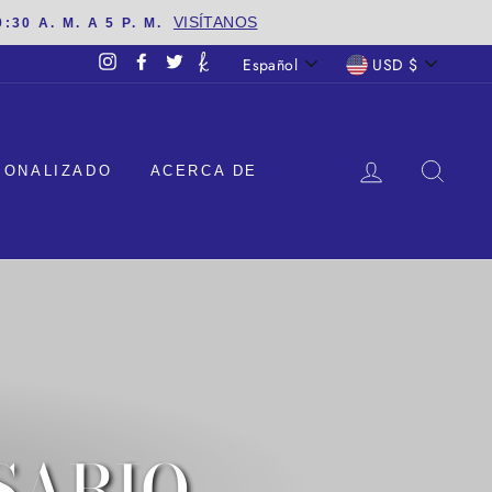
VISÍTANOS
30 A. M. A 5 P. M.
IDIOMA
MONEDA
Español
USD $
Instagram
Facebook
Twitter
INICIAR S
BUS
SONALIZADO
ACERCA DE
SARIO