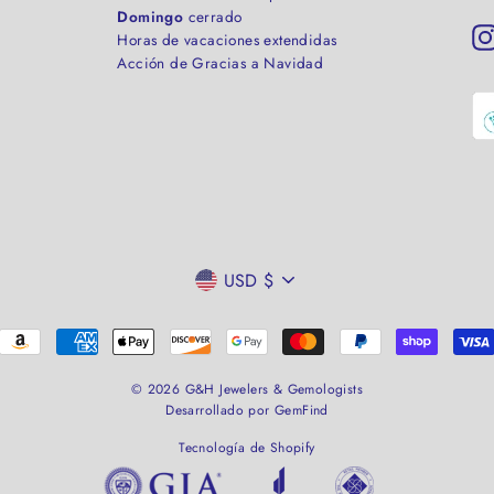
Domingo
cerrado
Horas de vacaciones extendidas
Acción de Gracias a Navidad
MONEDA
USD $
© 2026 G&H Jewelers & Gemologists
Desarrollado por GemFind
Tecnología de Shopify