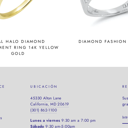
AL HALO DIAMOND
DIAMOND FASHION
ENT RING 14K YELLOW
GOLD
CE
UBICACIÓN
R
45330 Alton Lane
Sus
California, MD 20619
gra
(301) 862-1100
IN
s
TU
Lunes a viernes
9:30 am a 7:00 pm
CO
Sábado
9:30 am-5:00pm
EL