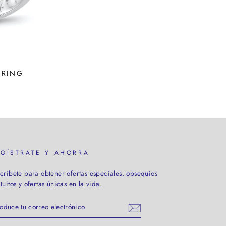
 RING
EGÍSTRATE Y AHORRA
críbete para obtener ofertas especiales, obsequios
tuitos y ofertas únicas en la vida.
TRODUCE
RREO
ECTRÓNICO