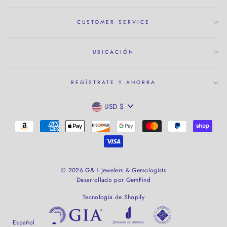
CUSTOMER SERVICE
UBICACIÓN
REGÍSTRATE Y AHORRA
MONEDA
USD $
© 2026 G&H Jewelers & Gemologists
Desarrollado por GemFind
Tecnología de Shopify
Español